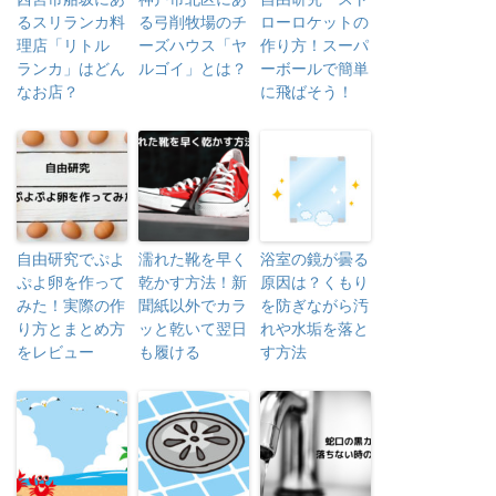
るスリランカ料
る弓削牧場のチ
ローロケットの
理店「リトル
ーズハウス「ヤ
作り方！スーパ
ランカ」はどん
ルゴイ」とは？
ーボールで簡単
なお店？
に飛ばそう！
自由研究でぷよ
濡れた靴を早く
浴室の鏡が曇る
ぷよ卵を作って
乾かす方法！新
原因は？くもり
みた！実際の作
聞紙以外でカラ
を防ぎながら汚
り方とまとめ方
ッと乾いて翌日
れや水垢を落と
をレビュー
も履ける
す方法