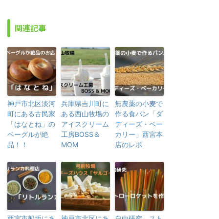
関連記事
神戸市北区淡河
兵庫県吉川町に
無農薬の小麦で
町にある古民家
ある西山牧場の
作る食パン「ダ
「はなとね」の
アイスクリーム
ディーズ・ベー
ベーグルが絶
工房BOSS＆
カリー」西宮本
品！！
MOM
店のレポ
西宮市船坂にあ
神戸市北区にあ
自由研究 スト