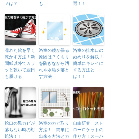
メは？
も
選！！
濡れた靴を早く
浴室の鏡が曇る
浴室の排水口の
乾かす方法！新
原因は？くもり
ぬめりを解決！
聞紙以外でカラ
を防ぎながら汚
簡単にキレイに
ッと乾いて翌日
れや水垢を落と
する方法と
も履ける
す方法
は！！
蛇口の黒カビが
浴室のカビ取り
自由研究 スト
落ちない時の対
方法！！簡単に
ローロケットの
処法！！
出来る方法とカ
作り方！スーパ