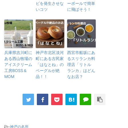
ビを発生させな
ーボールで簡単
いコツ
に飛ばそう！
兵庫県吉川町に
神戸市北区淡河
西宮市船坂にあ
ある西山牧場の
町にある古民家
るスリランカ料
アイスクリーム
「はなとね」の
理店「リトル
工房BOSS＆
ベーグルが絶
ランカ」はどん
MOM
品！！
なお店？
-
神戸の名所