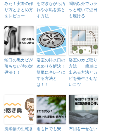
みた！実際の作
を防ぎながら汚
聞紙以外でカラ
り方とまとめ方
れや水垢を落と
ッと乾いて翌日
をレビュー
す方法
も履ける
蛇口の黒カビが
浴室の排水口の
浴室のカビ取り
落ちない時の対
ぬめりを解決！
方法！！簡単に
処法！！
簡単にキレイに
出来る方法とカ
する方法と
ビを発生させな
は！！
いコツ
洗濯物の生乾き
雨も日でも安
布団を干せない