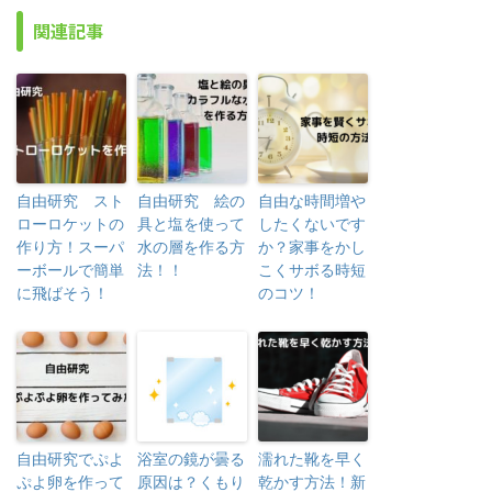
関連記事
自由研究 スト
自由研究 絵の
自由な時間増や
ローロケットの
具と塩を使って
したくないです
作り方！スーパ
水の層を作る方
か？家事をかし
ーボールで簡単
法！！
こくサボる時短
に飛ばそう！
のコツ！
自由研究でぷよ
浴室の鏡が曇る
濡れた靴を早く
ぷよ卵を作って
原因は？くもり
乾かす方法！新